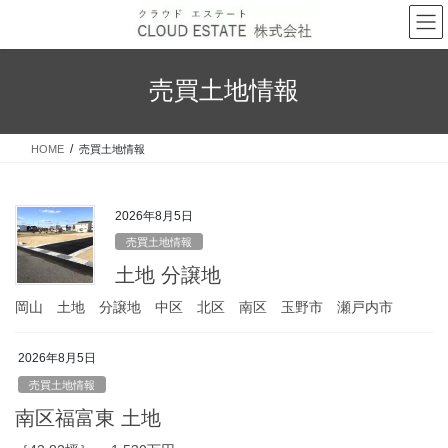
コ
ナ
ン
ビ
テ
ゲ
ン
ー
売買土地情報
ツ
シ
へ
ョ
ス
ン
HOME
売買土地情報
キ
に
ッ
移
プ
動
2026年8月5日
売買土地情報
土地 分譲地
岡山 土地 分譲地 中区 北区 南区 玉野市 瀬戸内市
2026年8月5日
売買土地情報
南区福富東 土地