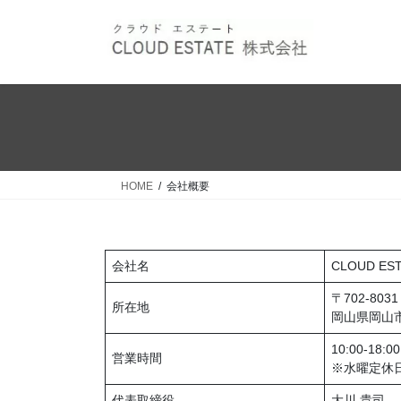
コ
ナ
ン
ビ
テ
ゲ
ン
ー
ツ
シ
へ
ョ
ス
ン
キ
に
ッ
移
HOME
会社概要
プ
動
会社名
CLOUD E
〒702-8031
所在地
岡山県岡山市
10:00-18:00
営業時間
※水曜定休
代表取締役
大川 貴司