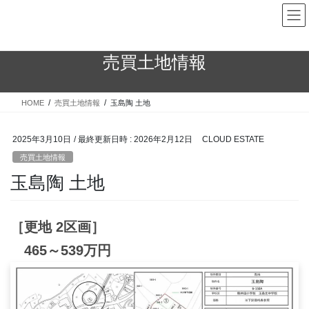
コ
ナ
ン
ビ
テ
ゲ
ン
ー
売買土地情報
ツ
シ
へ
ョ
ス
ン
HOME
売買土地情報
玉島陶 土地
キ
に
ッ
移
プ
動
2025年3月10日
/ 最終更新日時 :
2026年2月12日
CLOUD ESTATE
売買土地情報
玉島陶 土地
［更地 2区画］
465～539万円