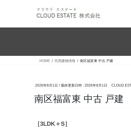
コ
ナ
ン
ビ
テ
ゲ
ン
ー
ツ
シ
へ
ョ
ス
ン
キ
に
ッ
移
HOME
売買建物情報
南区福富東 中古 戸建
プ
動
2026年8月1日
/ 最終更新日時 :
2026年8月1日
CLOUD ES
南区福富東 中古 戸建
［3LDK＋S］